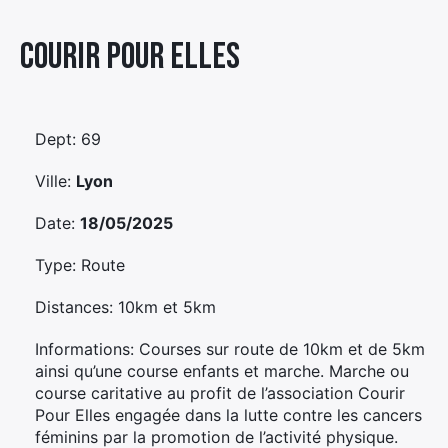
Élément
Courir Pour Elles
Élément
Élément
de
de
de
menu
menu
menu
Dept: 69
Ville:
Lyon
Date:
18/05/2025
Type: Route
Distances: 10km et 5km
Informations: Courses sur route de 10km et de 5km
ainsi qu’une course enfants et marche. Marche ou
course caritative au profit de l’association Courir
Pour Elles engagée dans la lutte contre les cancers
féminins par la promotion de l’activité physique.