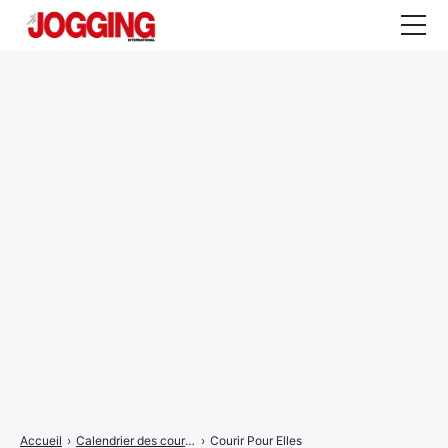
Actualités
Tests et calculateurs
Rencontres
Courses
Equipement
Entraînement
Santé
CALENDRIER
COURSES
2026
Accueil
›
Calendrier des courses
›
Courir Pour Elles