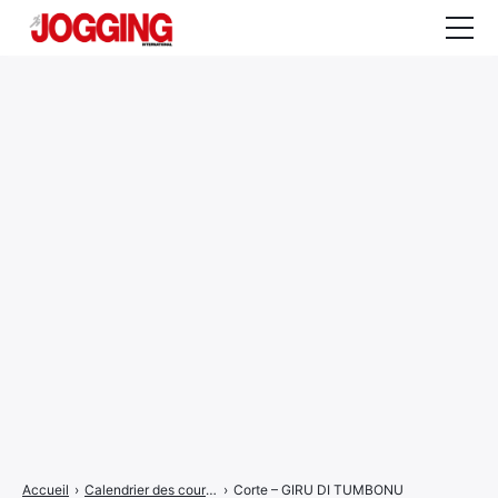
Actualités
Tests et calculateurs
Rencontres
Courses
Equipement
Entraînement
Santé
CALENDRIER
COURSES
2026
Accueil
›
Calendrier des courses
›
Corte – GIRU DI TUMBONU