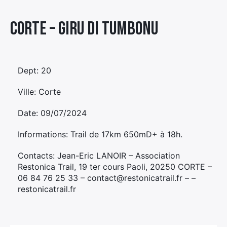
Élément
Corte – GIRU DI TUMBONU
Élément
Élément
de
de
de
menu
menu
menu
Dept: 20
Ville: Corte
Date: 09/07/2024
Informations: Trail de 17km 650mD+ à 18h.
Contacts: Jean-Eric LANOIR – Association
Restonica Trail, 19 ter cours Paoli, 20250 CORTE –
06 84 76 25 33 – contact@restonicatrail.fr – –
restonicatrail.fr