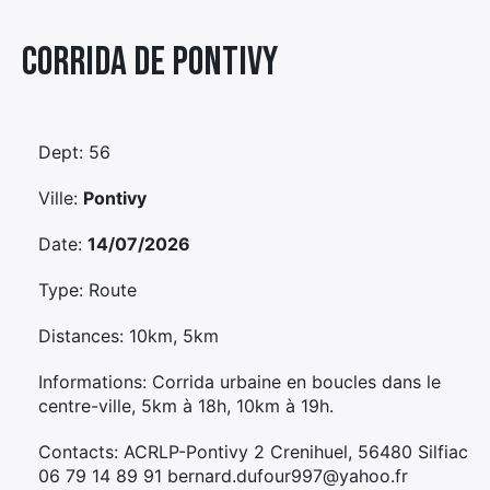
Élément
Corrida De Pontivy
Élément
Élément
de
de
de
menu
menu
menu
Dept: 56
Ville:
Pontivy
Date:
14/07/2026
Type: Route
Distances: 10km, 5km
Informations: Corrida urbaine en boucles dans le
centre-ville, 5km à 18h, 10km à 19h.
Contacts: ACRLP-Pontivy 2 Crenihuel, 56480 Silfiac
06 79 14 89 91 bernard.dufour997@yahoo.fr