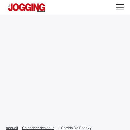
Actualités
Tests et calculateurs
Rencontres
Courses
Equipement
Entraînement
Santé
CALENDRIER
COURSES
2026
Accueil
›
Calendrier des courses
›
Corrida De Pontivy