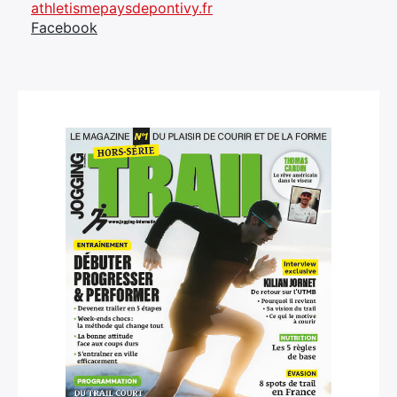
athletismepaysdepontivy.fr
Facebook