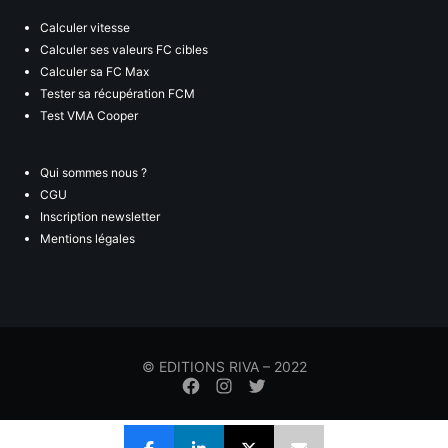
Calculer vitesse
Calculer ses valeurs FC cibles
Calculer sa FC Max
Tester sa récupération FCM
Test VMA Cooper
Qui sommes nous ?
CGU
Inscription newsletter
Mentions légales
© EDITIONS RIVA – 2022
Élément
Élément
Élément
de
de
de
menu
menu
menu