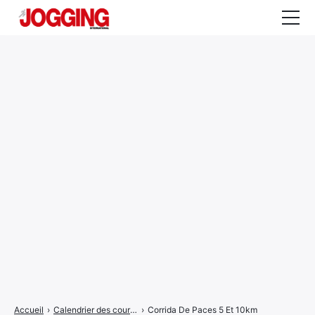
Actualités
Tests et calculateurs
Rencontres
Courses
Equipement
Entraînement
Santé
CALENDRIER
COURSES
2026
Accueil
›
Calendrier des courses
›
Corrida De Paces 5 Et 10km