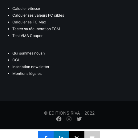
Calculer vitesse
Calculer ses valeurs FC cibles
Calculer sa FC Max
Tester sa récupération FCM
Test VMA Cooper
Qui sommes nous ?
CGU
Inscription newsletter
Mentions légales
© EDITIONS RIVA – 2022
Élément
Élément
Élément
de
de
de
menu
menu
menu