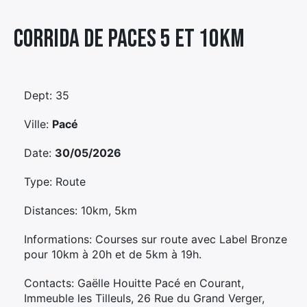
Élément
Corrida De Paces 5 Et 10km
Élément
Élément
de
de
de
menu
menu
menu
Dept: 35
Ville:
Pacé
Date:
30/05/2026
Type: Route
Distances: 10km, 5km
Informations: Courses sur route avec Label Bronze
pour 10km à 20h et de 5km à 19h.
Contacts: Gaëlle Houitte Pacé en Courant,
Immeuble les Tilleuls, 26 Rue du Grand Verger,