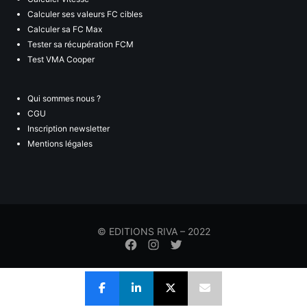
Calculer ses valeurs FC cibles
Calculer sa FC Max
Tester sa récupération FCM
Test VMA Cooper
Qui sommes nous ?
CGU
Inscription newsletter
Mentions légales
© EDITIONS RIVA – 2022
Élément
Élément
Élément
de
de
de
menu
menu
menu