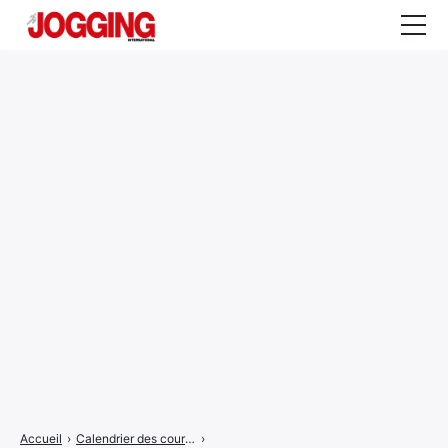
Actualités
Tests et calculateurs
Rencontres
Courses
Equipement
Entraînement
Santé
CALENDRIER
COURSES
2026
Accueil
›
Calendrier des courses
›