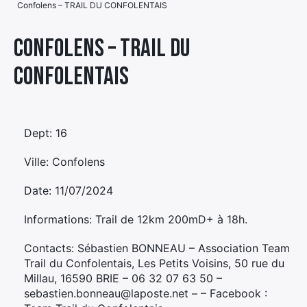
Confolens – TRAIL DU CONFOLENTAIS
Élément
Élément
Élément
de
Confolens – TRAIL DU
de
de
menu
CONFOLENTAIS
menu
menu
Dept: 16
Ville: Confolens
Date: 11/07/2024
Informations: Trail de 12km 200mD+ à 18h.
Contacts: Sébastien BONNEAU – Association Team
Trail du Confolentais, Les Petits Voisins, 50 rue du
Millau, 16590 BRIE – 06 32 07 63 50 –
sebastien.bonneau@laposte.net – – Facebook :