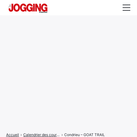
Actualités
Tests et calculateurs
Rencontres
Courses
Equipement
Entraînement
Santé
CALENDRIER
COURSES
2026
Accueil
›
Calendrier des courses
›
Condrieu – GOAT TRAIL