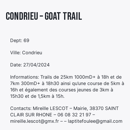
Élément
Condrieu – GOAT TRAIL
Élément
Élément
de
de
de
menu
menu
menu
Dept: 69
Ville: Condrieu
Date: 27/04/2024
Informations: Trails de 25km 1000mD+ à 18h et de
7km 300mD+ à 18h30 ainsi qu’une course de 5km à
16h et également des courses jeunes de 3km à
15h30 et de 1,5km à 15h.
Contacts: Mireille LESCOT – Mairie, 38370 SAINT
CLAIR SUR RHONE – 06 08 32 21 97 –
mireille.lescot@gmx.fr – – laptitefoulee@gmail.com