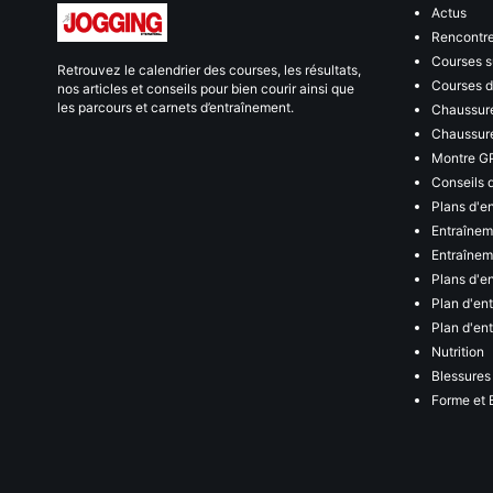
Actus
Rencontr
Courses s
Retrouvez le calendrier des courses, les résultats,
Courses de
nos articles et conseils pour bien courir ainsi que
les parcours et carnets d’entraînement.
Chaussure
Chaussure
Montre G
Conseils 
Plans d'e
Entraînem
Entraîneme
Plans d'e
Plan d'en
Plan d'en
Nutrition
Blessures
Forme et 