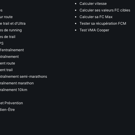
Calculer vitesse
es
Calculer ses valeurs FC cibles
ur route
Calculer sa FC Max
 trail et d'Ultra
Tester sa récupération FCM
s de running
Test VMA Cooper
s de trail
PS
d'entraînement
ntraînement
ent route
nt trail
ntraînement semi-marathons
traînement marathon
traînement 10km
 et Prévention
Bien-Être