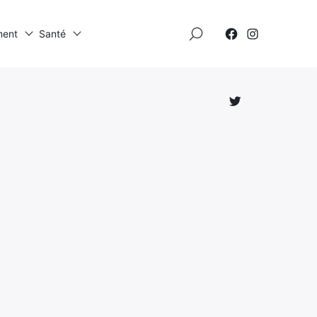
×
ment
Santé
Élément
Élément
de
de
menu
menu
Élément
de
menu