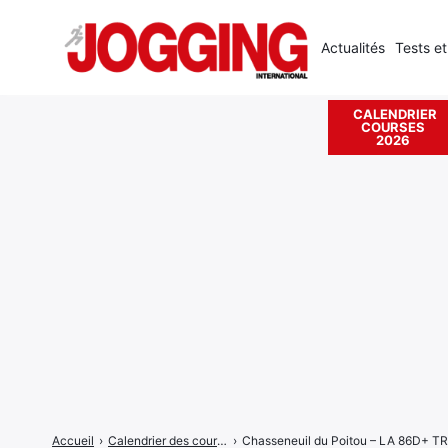
Actualités
Tests et
CALENDRIER
COURSES
Rechercher
2026
:
Accueil
›
Calendrier des courses
›
Chasseneuil du Poitou – LA 86D+ 