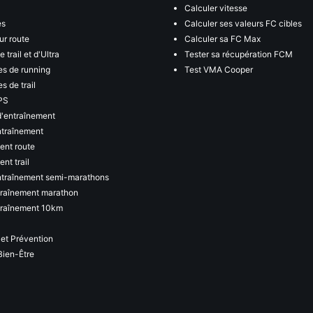
Calculer vitesse
es
Calculer ses valeurs FC cibles
ur route
Calculer sa FC Max
 trail et d'Ultra
Tester sa récupération FCM
s de running
Test VMA Cooper
s de trail
PS
d'entraînement
ntraînement
ent route
nt trail
ntraînement semi-marathons
traînement marathon
traînement 10km
 et Prévention
Bien-Être