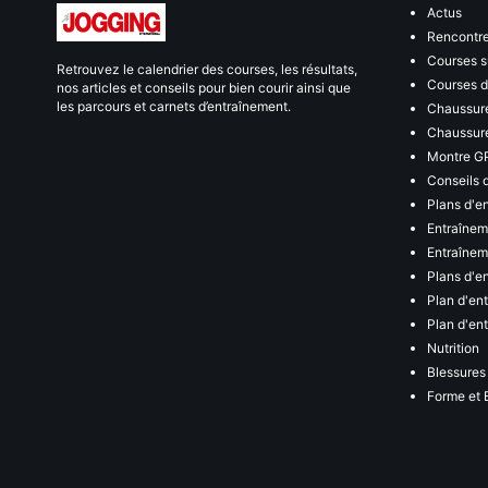
Actus
Rencontr
Courses s
Retrouvez le calendrier des courses, les résultats,
Courses de
nos articles et conseils pour bien courir ainsi que
les parcours et carnets d’entraînement.
Chaussure
Chaussure
Montre G
Conseils 
Plans d'e
Entraînem
Entraîneme
Plans d'e
Plan d'en
Plan d'en
Nutrition
Blessures
Forme et 