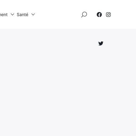
×
ment
Santé
Élément
Élément
de
de
menu
menu
Élément
de
menu