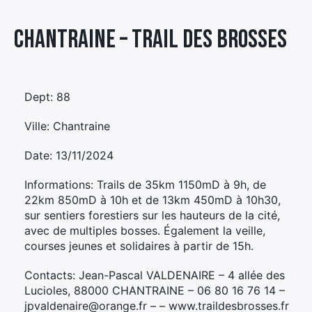
Élément
Chantraine – TRAIL DES BROSSES
Élément
Élément
de
de
de
menu
menu
menu
Dept: 88
Ville: Chantraine
Date: 13/11/2024
Informations: Trails de 35km 1150mD à 9h, de
22km 850mD à 10h et de 13km 450mD à 10h30,
sur sentiers forestiers sur les hauteurs de la cité,
avec de multiples bosses. Également la veille,
courses jeunes et solidaires à partir de 15h.
Contacts: Jean-Pascal VALDENAIRE – 4 allée des
Lucioles, 88000 CHANTRAINE – 06 80 16 76 14 –
jpvaldenaire@orange.fr – – www.traildesbrosses.fr