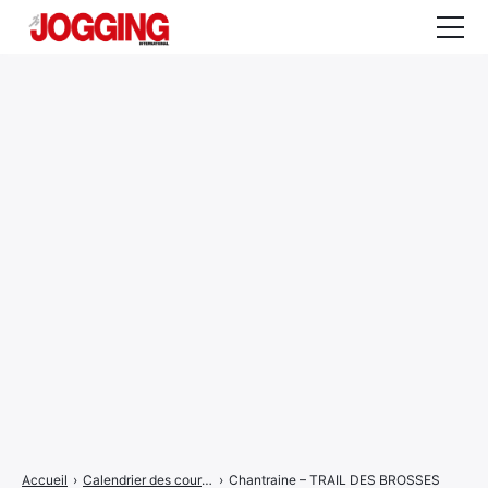
Actualités
Tests et calculateurs
Rencontres
Courses
Equipement
Entraînement
Santé
CALENDRIER
COURSES
2026
Accueil
›
Calendrier des courses
›
Chantraine – TRAIL DES BROSSES