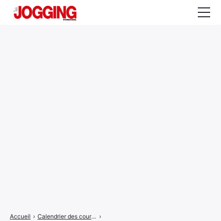
Actualités
Tests et calculateurs
Rencontres
Courses
Equipement
Entraînement
Santé
CALENDRIER
COURSES
2026
Accueil
›
Calendrier des courses
›