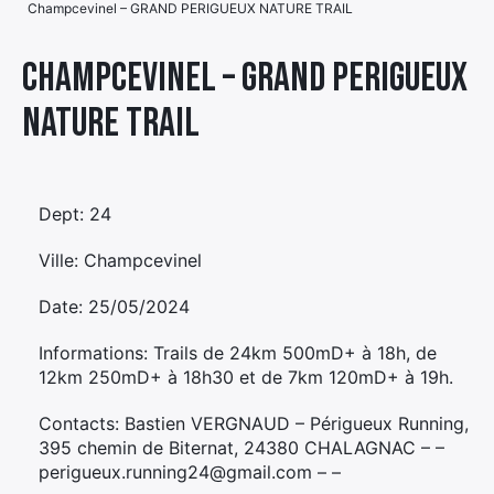
Champcevinel – GRAND PERIGUEUX NATURE TRAIL
Élément
Élément
Élément
de
Champcevinel – GRAND PERIGUEUX
de
de
menu
NATURE TRAIL
menu
menu
Dept: 24
Ville: Champcevinel
Date: 25/05/2024
Informations: Trails de 24km 500mD+ à 18h, de
12km 250mD+ à 18h30 et de 7km 120mD+ à 19h.
Contacts: Bastien VERGNAUD – Périgueux Running,
395 chemin de Biternat, 24380 CHALAGNAC – –
perigueux.running24@gmail.com – –