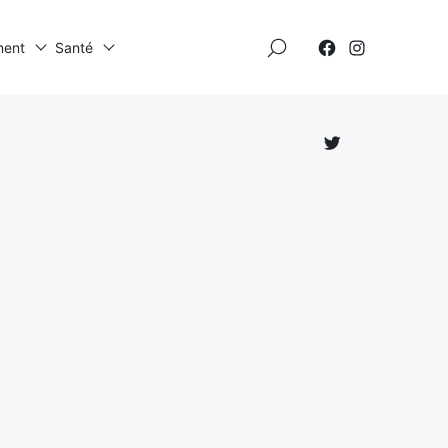
×
ment
Santé
Élément
Élément
de
de
menu
menu
Élément
de
menu