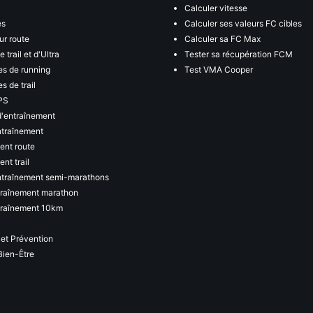
Calculer vitesse
es
Calculer ses valeurs FC cibles
ur route
Calculer sa FC Max
 trail et d'Ultra
Tester sa récupération FCM
s de running
Test VMA Cooper
s de trail
PS
d'entraînement
ntraînement
ent route
nt trail
ntraînement semi-marathons
traînement marathon
traînement 10km
 et Prévention
Bien-Être