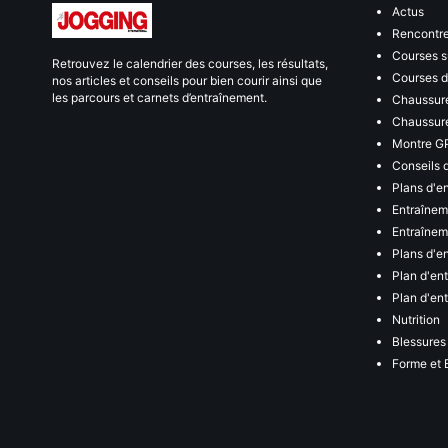
Actus
Rencontr
Courses s
Retrouvez le calendrier des courses, les résultats,
Courses de
nos articles et conseils pour bien courir ainsi que
les parcours et carnets d’entraînement.
Chaussure
Chaussure
Montre G
Conseils 
Plans d'e
Entraînem
Entraîneme
Plans d'e
Plan d'en
Plan d'en
Nutrition
Blessures
Forme et 