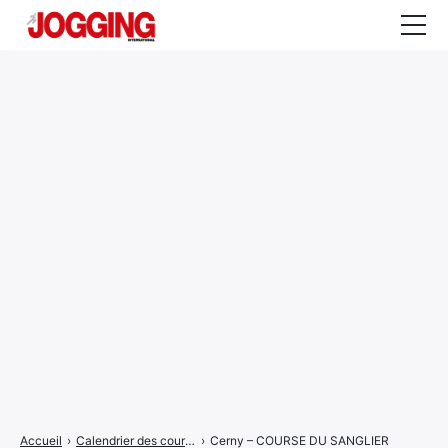
Actualités
Tests et calculateurs
Rencontres
Courses
Equipement
Entraînement
Santé
CALENDRIER
COURSES
2026
Accueil
›
Calendrier des courses
›
Cerny – COURSE DU SANGLIER