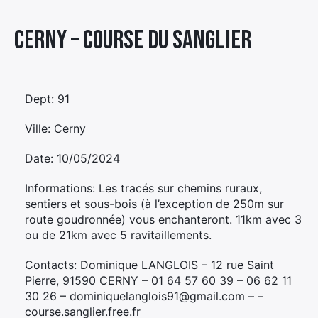
Élément
Cerny – COURSE DU SANGLIER
Élément
Élément
de
de
de
menu
menu
menu
Dept: 91
Ville: Cerny
Date: 10/05/2024
Informations: Les tracés sur chemins ruraux,
sentiers et sous-bois (à l’exception de 250m sur
route goudronnée) vous enchanteront. 11km avec 3
ou de 21km avec 5 ravitaillements.
Contacts: Dominique LANGLOIS – 12 rue Saint
Pierre, 91590 CERNY – 01 64 57 60 39 – 06 62 11
30 26 – dominiquelanglois91@gmail.com – –
course.sanglier.free.fr