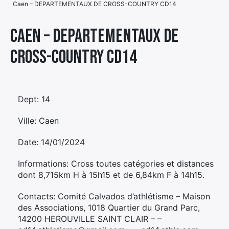
Caen – DEPARTEMENTAUX DE CROSS-COUNTRY CD14
Élément
Élément
Élément
de
Caen – DEPARTEMENTAUX DE
de
de
menu
CROSS-COUNTRY CD14
menu
menu
Dept: 14
Ville: Caen
Date: 14/01/2024
Informations: Cross toutes catégories et distances
dont 8,715km H à 15h15 et de 6,84km F à 14h15.
Contacts: Comité Calvados d’athlétisme – Maison
des Associations, 1018 Quartier du Grand Parc,
14200 HEROUVILLE SAINT CLAIR – –