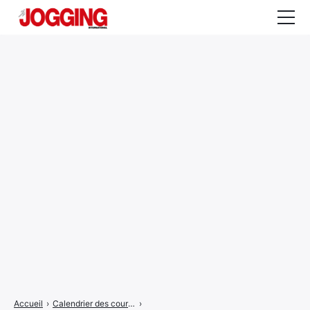
Actualités
Tests et calculateurs
Rencontres
Courses
Equipement
Entraînement
Santé
CALENDRIER
COURSES
2026
Accueil
›
Calendrier des courses
›