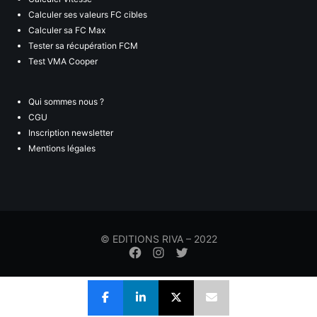
Calculer ses valeurs FC cibles
Calculer sa FC Max
Tester sa récupération FCM
Test VMA Cooper
Qui sommes nous ?
CGU
Inscription newsletter
Mentions légales
© EDITIONS RIVA – 2022
Élément
Élément
Élément
de
de
de
menu
menu
menu