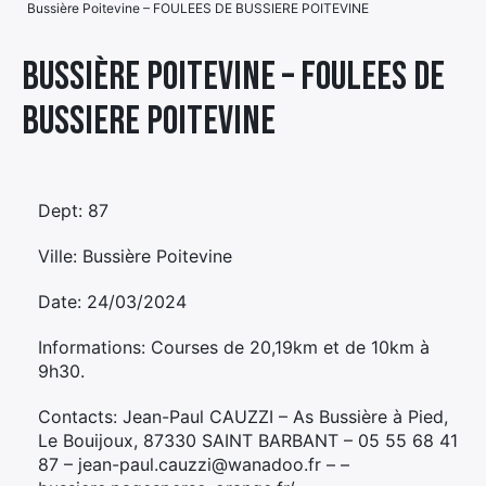
Bussière Poitevine – FOULEES DE BUSSIERE POITEVINE
Élément
Élément
Élément
de
Bussière Poitevine – FOULEES DE
de
de
menu
BUSSIERE POITEVINE
menu
menu
Dept: 87
Ville: Bussière Poitevine
Date: 24/03/2024
Informations: Courses de 20,19km et de 10km à
9h30.
Contacts: Jean-Paul CAUZZI – As Bussière à Pied,
Le Bouijoux, 87330 SAINT BARBANT – 05 55 68 41
87 – jean-paul.cauzzi@wanadoo.fr – –