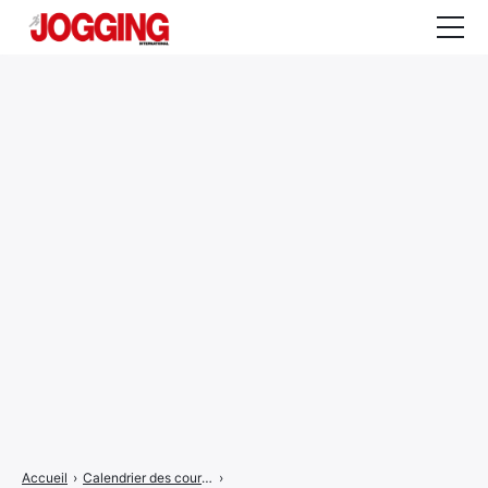
Actualités
Tests et calculateurs
Rencontres
Courses
Equipement
Entraînement
Santé
CALENDRIER
COURSES
2026
Accueil
›
Calendrier des courses
›