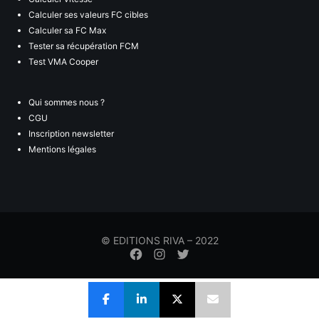
Calculer ses valeurs FC cibles
Calculer sa FC Max
Tester sa récupération FCM
Test VMA Cooper
Qui sommes nous ?
CGU
Inscription newsletter
Mentions légales
© EDITIONS RIVA – 2022
Élément
Élément
Élément
de
de
de
menu
menu
menu