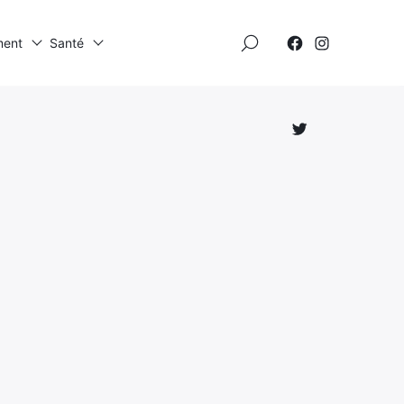
×
ment
Santé
Élément
Élément
de
de
menu
menu
Élément
de
menu