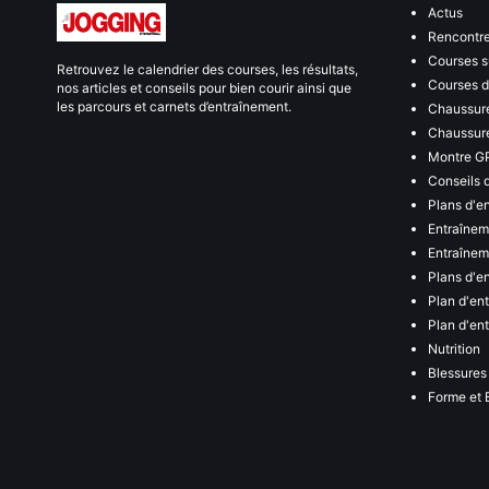
Actus
Rencontr
Courses s
Retrouvez le calendrier des courses, les résultats,
Courses de
nos articles et conseils pour bien courir ainsi que
les parcours et carnets d’entraînement.
Chaussure
Chaussure
Montre G
Conseils 
Plans d'e
Entraînem
Entraîneme
Plans d'e
Plan d'en
Plan d'en
Nutrition
Blessures
Forme et 