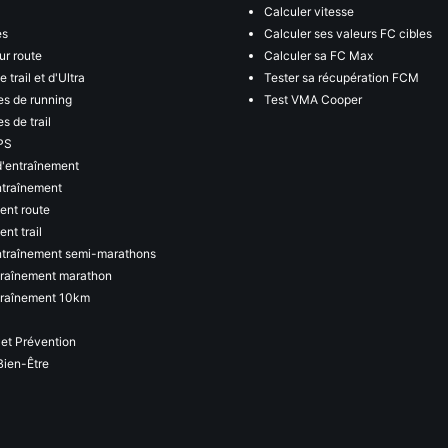
Calculer vitesse
es
Calculer ses valeurs FC cibles
ur route
Calculer sa FC Max
 trail et d'Ultra
Tester sa récupération FCM
s de running
Test VMA Cooper
s de trail
PS
d'entraînement
ntraînement
ent route
nt trail
ntraînement semi-marathons
traînement marathon
traînement 10km
 et Prévention
Bien-Être