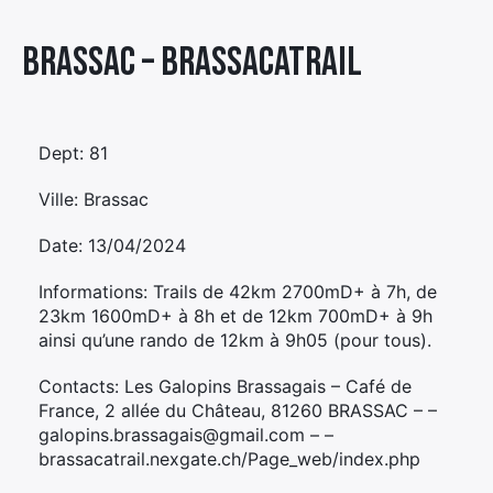
Élément
Brassac – BRASSACATRAIL
Élément
Élément
de
de
de
menu
menu
menu
Dept: 81
Ville: Brassac
Date: 13/04/2024
Informations: Trails de 42km 2700mD+ à 7h, de
23km 1600mD+ à 8h et de 12km 700mD+ à 9h
ainsi qu’une rando de 12km à 9h05 (pour tous).
Contacts: Les Galopins Brassagais – Café de
France, 2 allée du Château, 81260 BRASSAC – –
galopins.brassagais@gmail.com – –
brassacatrail.nexgate.ch/Page_web/index.php