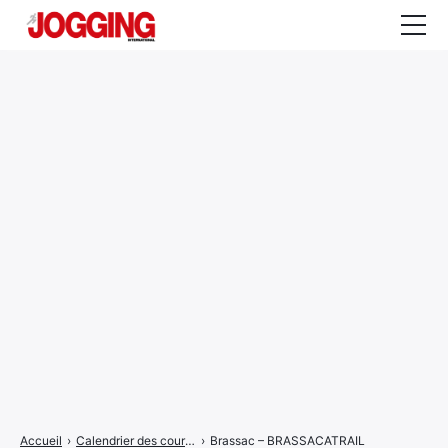
Actualités
Tests et calculateurs
Rencontres
Courses
Equipement
Entraînement
Santé
CALENDRIER
COURSES
2026
Accueil
›
Calendrier des courses
›
Brassac – BRASSACATRAIL