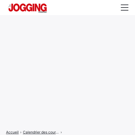
Actualités
Tests et calculateurs
Rencontres
Courses
Equipement
Entraînement
Santé
CALENDRIER
COURSES
2026
Accueil
›
Calendrier des courses
›