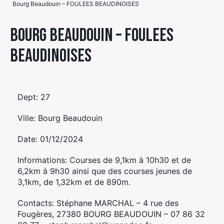
Bourg Beaudouin – FOULEES BEAUDINOISES
Élément
Élément
Élément
de
Bourg Beaudouin – FOULEES
de
de
menu
BEAUDINOISES
menu
menu
Dept: 27
Ville: Bourg Beaudouin
Date: 01/12/2024
Informations: Courses de 9,1km à 10h30 et de
6,2km à 9h30 ainsi que des courses jeunes de
3,1km, de 1,32km et de 890m.
Contacts: Stéphane MARCHAL – 4 rue des
Fougères, 27380 BOURG BEAUDOUIN – 07 86 32