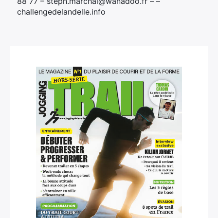
88 77 – steph.marchal@wanadoo.fr – –
challengedelandelle.info