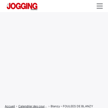
Actualités
Tests et calculateurs
Rencontres
Courses
Equipement
Entraînement
Santé
CALENDRIER
COURSES
2026
Accueil
›
Calendrier des courses
›
Blanzy – FOULEES DE BLANZY