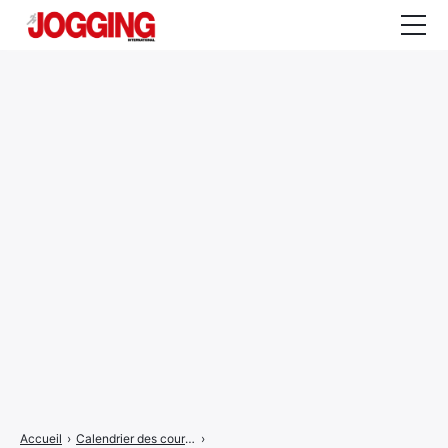
Actualités
Tests et calculateurs
Rencontres
Courses
Equipement
Entraînement
Santé
CALENDRIER
COURSES
2026
Accueil
›
Calendrier des courses
›