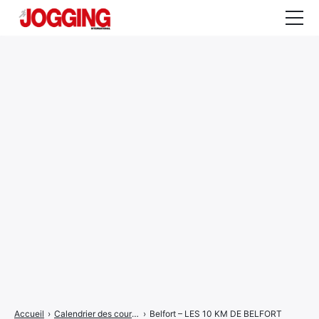
Actualités
Tests et calculateurs
Rencontres
Courses
Equipement
Entraînement
Santé
CALENDRIER
COURSES
2026
Accueil
›
Calendrier des courses
›
Belfort – LES 10 KM DE BELFORT