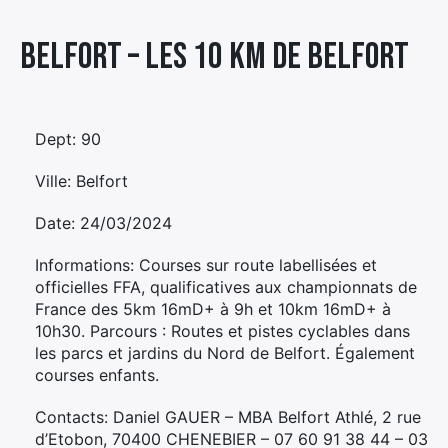
Élément
Belfort – LES 10 KM DE BELFORT
Élément
Élément
de
de
de
menu
menu
menu
Dept: 90
Ville: Belfort
Date: 24/03/2024
Informations: Courses sur route labellisées et
officielles FFA, qualificatives aux championnats de
France des 5km 16mD+ à 9h et 10km 16mD+ à
10h30. Parcours : Routes et pistes cyclables dans
les parcs et jardins du Nord de Belfort. Également
courses enfants.
Contacts: Daniel GAUER – MBA Belfort Athlé, 2 rue
d’Etobon, 70400 CHENEBIER – 07 60 91 38 44 – 03