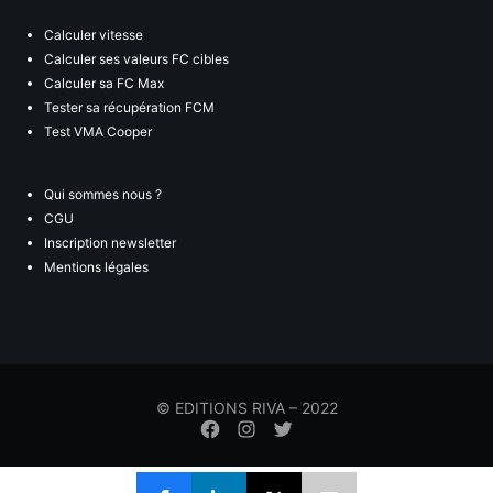
Calculer vitesse
Calculer ses valeurs FC cibles
Calculer sa FC Max
Tester sa récupération FCM
Test VMA Cooper
Qui sommes nous ?
CGU
Inscription newsletter
Mentions légales
© EDITIONS RIVA – 2022
Élément
Élément
Élément
de
de
de
menu
menu
menu