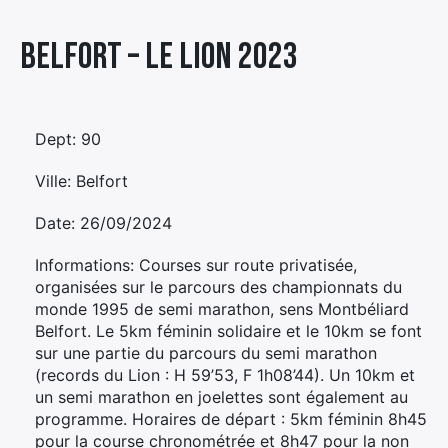
Élément
Belfort – LE LION 2023
Élément
Élément
de
de
de
menu
menu
menu
Dept: 90
Ville: Belfort
Date: 26/09/2024
Informations: Courses sur route privatisée,
organisées sur le parcours des championnats du
monde 1995 de semi marathon, sens Montbéliard
Belfort. Le 5km féminin solidaire et le 10km se font
sur une partie du parcours du semi marathon
(records du Lion : H 59’53, F 1h08’44). Un 10km et
un semi marathon en joelettes sont également au
programme. Horaires de départ : 5km féminin 8h45
pour la course chronométrée et 8h47 pour la non