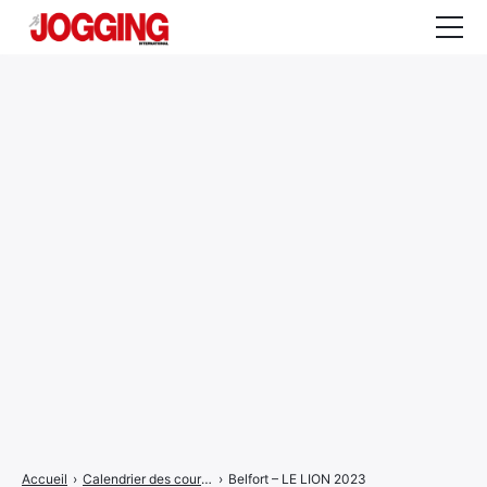
Actualités
Tests et calculateurs
Rencontres
Courses
Equipement
Entraînement
Santé
CALENDRIER
COURSES
2026
Accueil
›
Calendrier des courses
›
Belfort – LE LION 2023