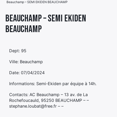
Beauchamp – SEMI EKIDEN BEAUCHAMP
Élément
Élément
Élément
de
Beauchamp – SEMI EKIDEN
de
de
menu
BEAUCHAMP
menu
menu
Dept: 95
Ville: Beauchamp
Date: 07/04/2024
Informations: Semi-Ekiden par équipe à 14h.
Contacts: AC Beauchamp – 13 av. de La
Rochefoucauld, 95250 BEAUCHAMP – –
stephane.loubat@free.fr – –