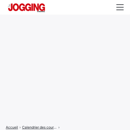
Actualités
Tests et calculateurs
Rencontres
Courses
Equipement
Entraînement
Santé
CALENDRIER
COURSES
2026
Accueil
›
Calendrier des courses
›