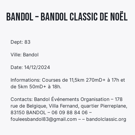
Élément
Bandol – BANDOL CLASSIC DE NOËL
Élément
Élément
de
de
de
menu
menu
menu
Dept: 83
Ville: Bandol
Date: 14/12/2024
Informations: Courses de 11,5km 270mD+ à 17h et
de 5km 50mD+ à 18h.
Contacts: Bandol Événements Organisation – 178
rue de Belgique, Villa Fernand, quartier Pierreplane,
83150 BANDOL – 06 09 88 84 06 –
fouleesbandol83@gmail.com – – bandolclassic.org