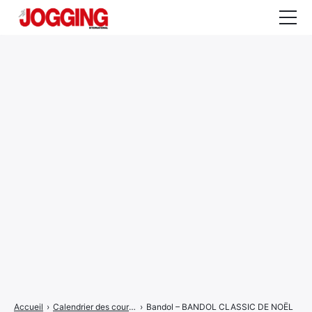
Actualités
Tests et calculateurs
Rencontres
Courses
Equipement
Entraînement
Santé
CALENDRIER
COURSES
2026
Accueil
›
Calendrier des courses
›
Bandol – BANDOL CLASSIC DE NOËL