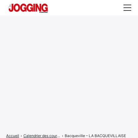
Actualités
Tests et calculateurs
Rencontres
Courses
Equipement
Entraînement
Santé
CALENDRIER
COURSES
2026
Accueil
›
Calendrier des courses
›
Bacqueville – LA BACQUEVILLAISE