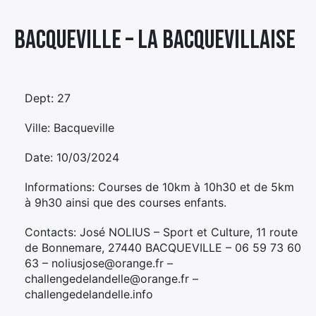
Élément
Bacqueville – LA BACQUEVILLAISE
Élément
Élément
de
de
de
menu
menu
menu
Dept: 27
Ville: Bacqueville
Date: 10/03/2024
Informations: Courses de 10km à 10h30 et de 5km
à 9h30 ainsi que des courses enfants.
Contacts: José NOLIUS – Sport et Culture, 11 route
de Bonnemare, 27440 BACQUEVILLE – 06 59 73 60
63 – noliusjose@orange.fr –
challengedelandelle@orange.fr –
challengedelandelle.info