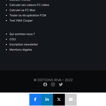
Calculer ses valeurs FC cibles
Calculer sa FC Max
Tester sa récupération FCM
Test VMA Cooper
Qui sommes nous ?
CGU
Inscription newsletter
Mentions légales
© EDITIONS RIVA – 2022
Élément
Élément
Élément
de
de
de
menu
menu
menu