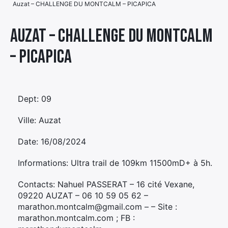
Auzat – CHALLENGE DU MONTCALM – PICAPICA
Élément
Élément
Élément
de
Auzat – CHALLENGE DU MONTCALM
de
de
menu
– PICAPICA
menu
menu
Dept: 09
Ville: Auzat
Date: 16/08/2024
Informations: Ultra trail de 109km 11500mD+ à 5h.
Contacts: Nahuel PASSERAT – 16 cité Vexane,
09220 AUZAT – 06 10 59 05 62 –
marathon.montcalm@gmail.com – – Site :
marathon.montcalm.com ; FB :