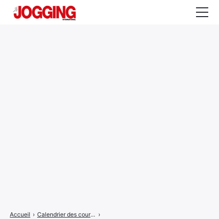
Actualités
Tests et calculateurs
Rencontres
Courses
Equipement
Entraînement
Santé
CALENDRIER
COURSES
2026
Accueil
›
Calendrier des courses
›