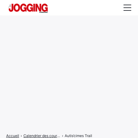
Actualités
Tests et calculateurs
Rencontres
Courses
Equipement
Entraînement
Santé
CALENDRIER
COURSES
2026
Accueil
›
Calendrier des courses
›
Autis’cimes Trail