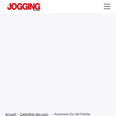
Actualités
Tests et calculateurs
Rencontres
Courses
Equipement
Entraînement
Santé
CALENDRIER
COURSES
2026
Accueil
›
Calendrier des courses
›
Ascension Du Val D’enfer