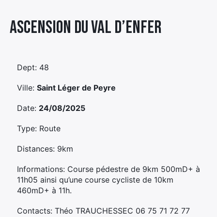
Élément
Ascension Du Val D’enfer
Élément
Élément
de
de
de
menu
menu
menu
Dept: 48
Ville:
Saint Léger de Peyre
Date:
24/08/2025
Type: Route
Distances: 9km
Informations: Course pédestre de 9km 500mD+ à
11h05 ainsi qu’une course cycliste de 10km
460mD+ à 11h.
Contacts: Théo TRAUCHESSEC 06 75 71 72 77