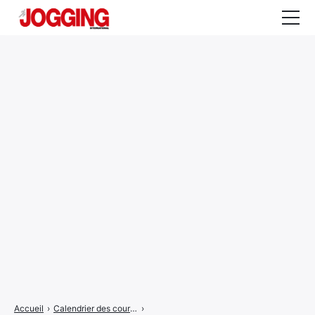
Actualités
Tests et calculateurs
Rencontres
Courses
Equipement
Entraînement
Santé
CALENDRIER
COURSES
2026
Accueil
›
Calendrier des courses
›