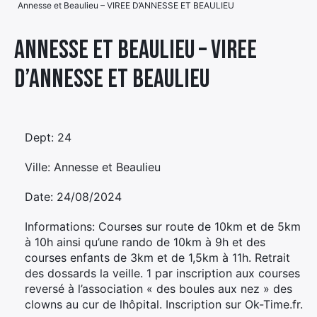
Annesse et Beaulieu – VIREE D’ANNESSE ET BEAULIEU
Élément
Élément
Élément
de
Annesse et Beaulieu – VIREE
de
de
menu
D’ANNESSE ET BEAULIEU
menu
menu
Dept: 24
Ville: Annesse et Beaulieu
Date: 24/08/2024
Informations: Courses sur route de 10km et de 5km
à 10h ainsi qu’une rando de 10km à 9h et des
courses enfants de 3km et de 1,5km à 11h. Retrait
des dossards la veille. 1 par inscription aux courses
reversé à l’association « des boules aux nez » des
clowns au cur de lhôpital. Inscription sur Ok-Time.fr.