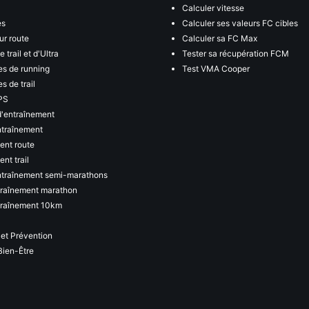
Calculer vitesse
es
Calculer ses valeurs FC cibles
ur route
Calculer sa FC Max
 trail et d'Ultra
Tester sa récupération FCM
s de running
Test VMA Cooper
s de trail
PS
d'entraînement
ntraînement
ent route
nt trail
ntraînement semi-marathons
traînement marathon
traînement 10km
 et Prévention
Bien-Être