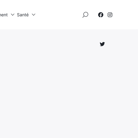
×
ment
Santé
Élément
Élément
de
de
menu
menu
Élément
de
menu