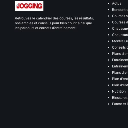
Actus
Rencontr
Courses s
Retrouvez le calendrier des courses, les résultats,
Courses de
nos articles et conseils pour bien courir ainsi que
les parcours et carnets d’entraînement.
Chaussure
Chaussure
Montre G
Conseils 
Plans d'e
Entraînem
Entraîneme
Plans d'e
Plan d'en
Plan d'en
Nutrition
Blessures
Forme et 