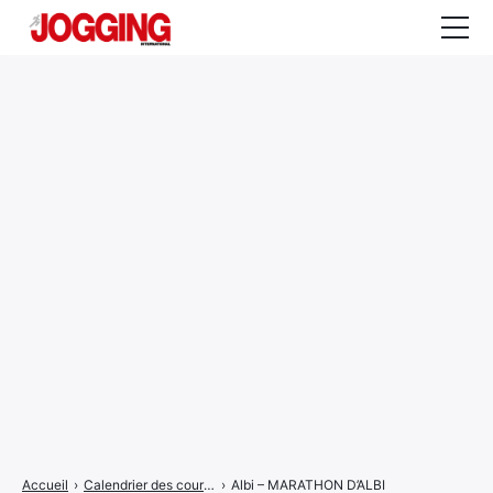
Actualités
Tests et calculateurs
Rencontres
Courses
Equipement
Entraînement
Santé
CALENDRIER
COURSES
2026
Accueil
›
Calendrier des courses
›
Albi – MARATHON D’ALBI