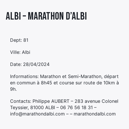
Élément
Albi – MARATHON D’ALBI
Élément
Élément
de
de
de
menu
menu
menu
Dept: 81
Ville: Albi
Date: 28/04/2024
Informations: Marathon et Semi-Marathon, départ
en commun à 8h45 et course sur route de 10km à
9h.
Contacts: Philippe AUBERT – 283 avenue Colonel
Teyssier, 81000 ALBI – 06 76 56 18 31 –
info@marathondalbi.com – – marathondalbi.com