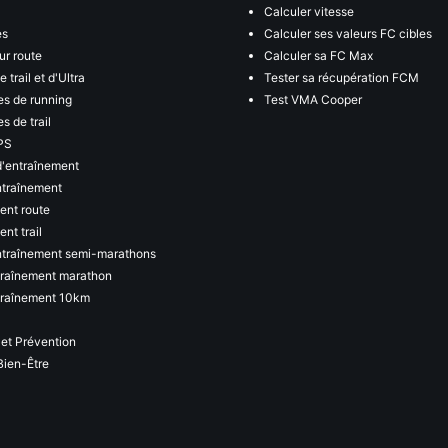
Calculer vitesse
es
Calculer ses valeurs FC cibles
ur route
Calculer sa FC Max
 trail et d'Ultra
Tester sa récupération FCM
s de running
Test VMA Cooper
s de trail
PS
d'entraînement
ntraînement
ent route
nt trail
ntraînement semi-marathons
traînement marathon
traînement 10km
 et Prévention
Bien-Être