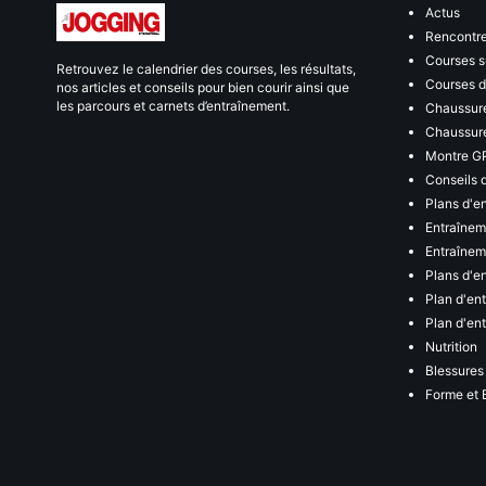
Actus
Rencontr
Courses s
Retrouvez le calendrier des courses, les résultats,
Courses de
nos articles et conseils pour bien courir ainsi que
les parcours et carnets d’entraînement.
Chaussure
Chaussure
Montre G
Conseils 
Plans d'e
Entraînem
Entraîneme
Plans d'e
Plan d'en
Plan d'en
Nutrition
Blessures
Forme et 