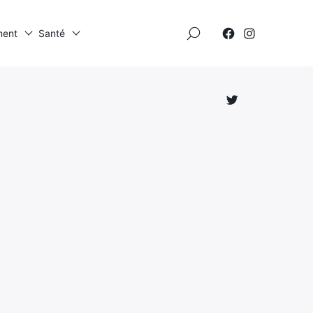
×
ment
Santé
Élément
Élément
de
de
menu
menu
Élément
de
menu