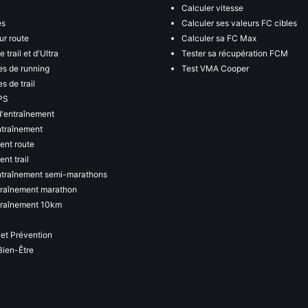
Calculer vitesse
es
Calculer ses valeurs FC cibles
ur route
Calculer sa FC Max
 trail et d'Ultra
Tester sa récupération FCM
s de running
Test VMA Cooper
s de trail
PS
d'entraînement
ntraînement
ent route
nt trail
ntraînement semi-marathons
traînement marathon
traînement 10km
 et Prévention
Bien-Être