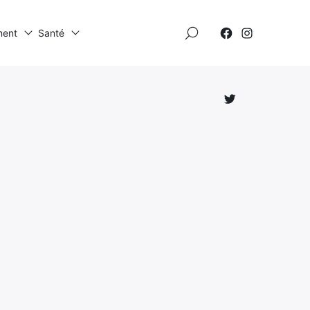
×
ment
Santé
Élément
Élément
de
de
menu
menu
Élément
de
menu