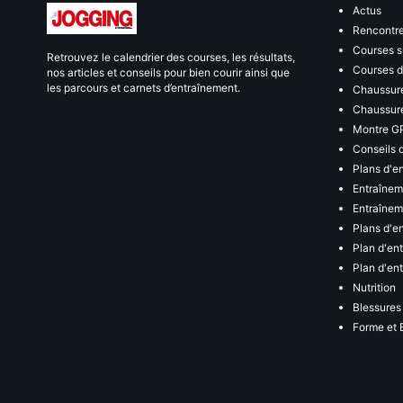
Actus
Rencontr
Courses s
Retrouvez le calendrier des courses, les résultats,
Courses de
nos articles et conseils pour bien courir ainsi que
les parcours et carnets d’entraînement.
Chaussure
Chaussure
Montre G
Conseils 
Plans d'e
Entraînem
Entraîneme
Plans d'e
Plan d'en
Plan d'en
Nutrition
Blessures
Forme et 