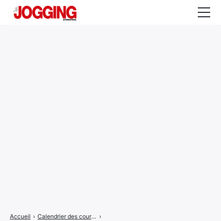
Actualités
Tests et calculateurs
Rencontres
Courses
Equipement
Entraînement
Santé
CALENDRIER
COURSES
2026
Accueil
›
Calendrier des courses
›