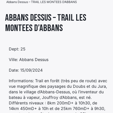
Abbans Dessus – TRAIL LES MONTEES D’ABBANS
Élément
Élément
Élément
de
Abbans Dessus – TRAIL LES
de
de
menu
MONTEES D’ABBANS
menu
menu
Dept: 25
Ville: Abbans Dessus
Date: 15/09/2024
Informations: Trail en forêt (très peu de route) avec
vue magnifique des paysages du Doubs et du Jura,
dans le village d’Abbans-Dessus, où l’inventeur du
bateau à vapeur, Jouffroy d’Abbans, est né.
Différents niveaux : 8km 200mD+ à 10h30, de
14km 450mD+ à 10h et de 25km 760mD+ à 9h30,