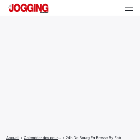
Actualités
Tests et calculateurs
Rencontres
Courses
Equipement
Entraînement
Santé
CALENDRIER
COURSES
2026
Accueil
›
Calendrier des courses
›
24h De Bourg En Bresse By Eab