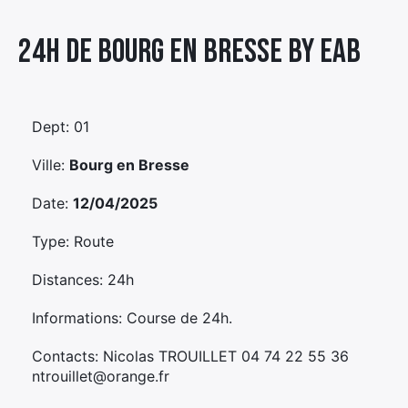
Élément
24h De Bourg En Bresse By Eab
Élément
Élément
de
de
de
menu
menu
menu
Dept: 01
Ville:
Bourg en Bresse
Date:
12/04/2025
Type: Route
Distances: 24h
Informations: Course de 24h.
Contacts: Nicolas TROUILLET 04 74 22 55 36
ntrouillet@orange.fr