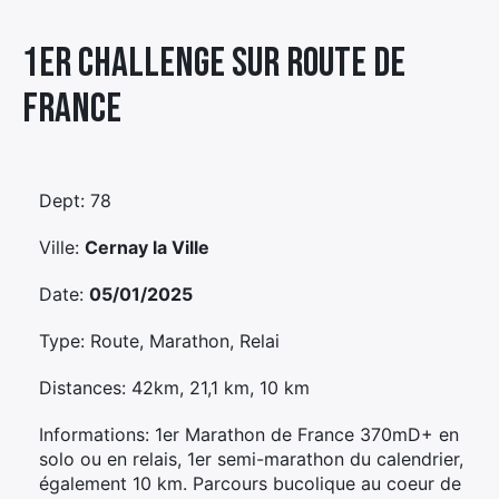
Élément
1er Challenge Sur Route De
Élément
Élément
de
de
de
menu
France
menu
menu
Dept: 78
Ville:
Cernay la Ville
Date:
05/01/2025
Type: Route, Marathon, Relai
Distances: 42km, 21,1 km, 10 km
Informations: 1er Marathon de France 370mD+ en
solo ou en relais, 1er semi-marathon du calendrier,
également 10 km. Parcours bucolique au coeur de