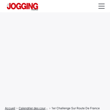
Actualités
Tests et calculateurs
Rencontres
Courses
Equipement
Entraînement
Santé
CALENDRIER
COURSES
2026
Accueil
›
Calendrier des courses
›
1er Challenge Sur Route De France