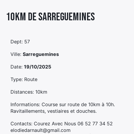
Élément
10km De Sarreguemines
Élément
Élément
de
de
de
menu
menu
menu
Dept: 57
Ville:
Sarreguemines
Date:
19/10/2025
Type: Route
Distances: 10km
Informations: Course sur route de 10km à 10h.
Ravitaillements, vestiaires et douches.
Contacts: Courez Avec Nous 06 52 77 34 52
elodiedarnault@gmail.com