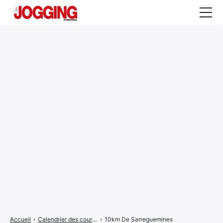
Actualités
Tests et calculateurs
Rencontres
Courses
Equipement
Entraînement
Santé
CALENDRIER
COURSES
2026
Accueil
›
Calendrier des courses
›
10km De Sarreguemines