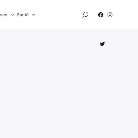
×
ment
Santé
Élément
Élément
de
de
menu
menu
Élément
de
menu