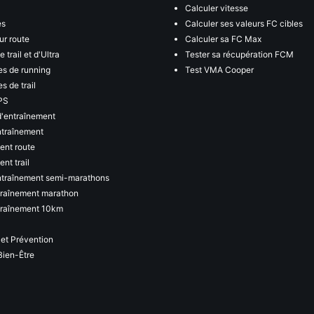
Calculer vitesse
es
Calculer ses valeurs FC cibles
ur route
Calculer sa FC Max
 trail et d'Ultra
Tester sa récupération FCM
s de running
Test VMA Cooper
s de trail
PS
d'entraînement
ntraînement
ent route
nt trail
ntraînement semi-marathons
traînement marathon
traînement 10km
 et Prévention
Bien-Être