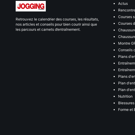
Actus
Rencontr
Courses s
Retrouvez le calendrier des courses, les résultats,
Courses de
nos articles et conseils pour bien courir ainsi que
les parcours et carnets d’entraînement.
Chaussure
Chaussure
Montre G
Conseils 
Plans d'e
Entraînem
Entraîneme
Plans d'e
Plan d'en
Plan d'en
Nutrition
Blessures
Forme et 