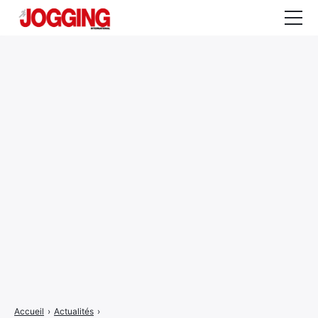
Actualités
Tests et calculateurs
Rencontres
Courses
Equipement
Entraînement
Santé
CALENDRIER
COURSES
2026
Accueil
›
Actualités
›