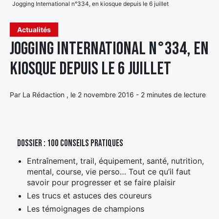
Jogging International n°334, en kiosque depuis le 6 juillet
Élément
Élément
Élément
de
Actualités
de
de
menu
Jogging International n°334, en
menu
menu
kiosque depuis le 6 juillet
Par La Rédaction , le 2 novembre 2016 - 2 minutes de lecture
Dossier : 100 conseils pratiques
Entraînement, trail, équipement, santé, nutrition,
mental, course, vie perso… Tout ce qu’il faut
savoir pour progresser et se faire plaisir
Les trucs et astuces des coureurs
Les témoignages de champions