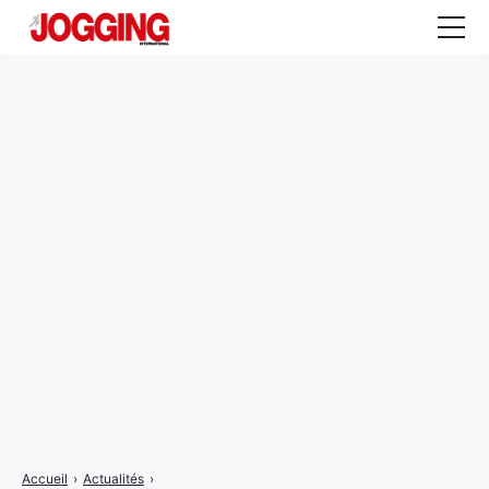
Actualités
Tests et calculateurs
Rencontres
Courses
Equipement
Entraînement
Santé
CALENDRIER
COURSES
2026
Accueil
›
Actualités
›