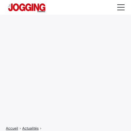
Actualités
Tests et calculateurs
Rencontres
Courses
Equipement
Entraînement
Santé
CALENDRIER
COURSES
2026
Accueil
›
Actualités
›