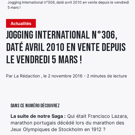
Jogging International n°306, daté avril 2010 en vente depuis le vendredi
5 mars !
Élément
Élément
Élément
de
Actualités
de
de
menu
menu
menu
Jogging International n°306,
daté avril 2010 en vente depuis
le vendredi 5 mars !
Par La Rédaction , le 2 novembre 2016 - 2 minutes de lecture
Dans ce numéro découvrez
La suite de notre Saga :
Qui était Francisco Lazara,
marathon portugais décédé lors du marathon des
Jeux Olympiques de Stockholm en 1912 ?