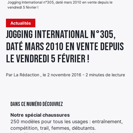
Jogging International n°305, daté mars 2010 en vente depuis le
vendredi 5 février !
Élément
Élément
Élément
de
Actualités
de
de
menu
menu
menu
Jogging International n°305,
daté mars 2010 en vente depuis
le vendredi 5 février !
Par La Rédaction , le 2 novembre 2016 - 2 minutes de lecture
Dans ce numéro découvrez
Notre spécial chaussures
250 modèles pour tous les usages : entraînement,
compétition, trail, femmes, débutants.