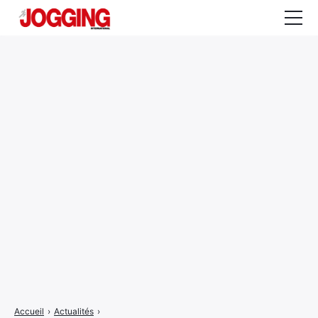
Actualités
Tests et calculateurs
Rencontres
Courses
Equipement
Entraînement
Santé
CALENDRIER
COURSES
2026
Accueil
›
Actualités
›