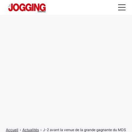
Actualités
Tests et calculateurs
Rencontres
Courses
Equipement
Entraînement
Santé
CALENDRIER
COURSES
2026
Accueil
›
Actualités
›
J-2 avant la venue de la grande gagnante du MDS