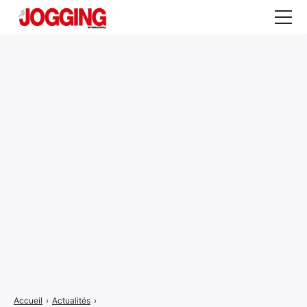
Actualités
Tests et calculateurs
Rencontres
Courses
Equipement
Entraînement
Santé
CALENDRIER
COURSES
2026
Accueil
›
Actualités
›