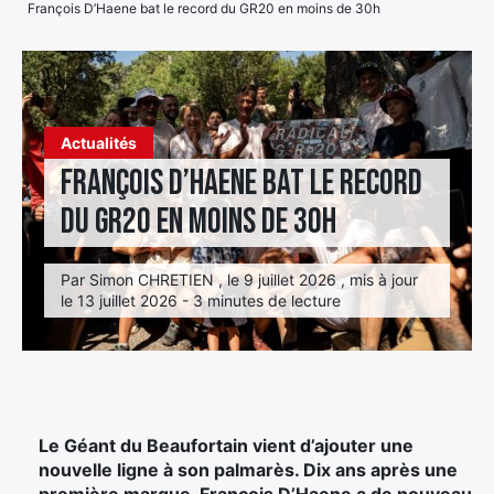
François D’Haene bat le record du GR20 en moins de 30h
Élément
Élément
Élément
de
de
de
menu
menu
menu
Actualités
François D’Haene bat le record
du GR20 en moins de 30h
Par Simon CHRETIEN , le 9 juillet 2026 , mis à jour
le 13 juillet 2026 - 3 minutes de lecture
Le Géant du Beaufortain vient d’ajouter une
nouvelle ligne à son palmarès. Dix ans après une
première marque, François D’Haene a de nouveau