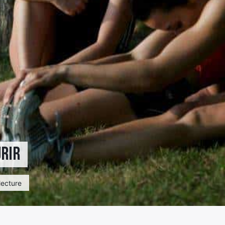
urir
lecture