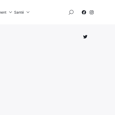
×
ment
Santé
Élément
Élément
de
de
menu
menu
Élément
de
menu