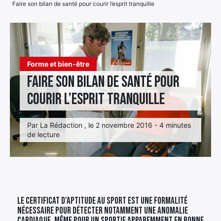
Faire son bilan de santé pour courir l’esprit tranquille
Élément
Élément
Élément
de
de
de
menu
menu
menu
Forme et bien-être
Faire son bilan de santé pour
courir l’esprit tranquille
Par La Rédaction , le 2 novembre 2016 - 4 minutes
de lecture
Le certificat d’aptitude au sport est une formalité
nécessaire pour détecter notamment une anomalie
cardiaque. Même pour un sportif apparemment en bonne