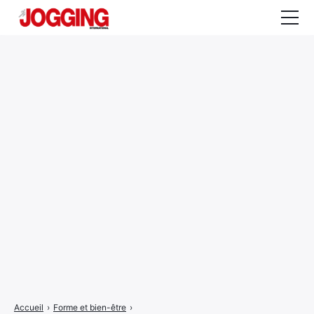
Actualités
Tests et calculateurs
Rencontres
Courses
Equipement
Entraînement
Santé
CALENDRIER
COURSES
2026
Accueil
›
Forme et bien-être
›