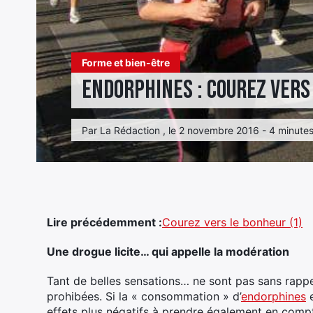
Forme et bien-être
Endorphines : Courez vers
Par La Rédaction , le 2 novembre 2016 - 4 minutes
Lire précédemment :
Courez vers le bonheur (1)
Une drogue licite… qui appelle la modération
Tant de belles sensations… ne sont pas sans rappe
prohibées. Si la « consommation » d’
endorphines
e
effets plus négatifs à prendre également en compte