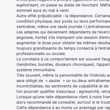
euphorisant, on passe au stade de l’excitant. Méfi
sommeil aura du mal à venir.
Autre effet préjudiciable : la dépendance. Certai
condition physique, leur poids ou leurs performan
s’entraîner, même une seule journée ! L’entraîneme
Les adeptes qui deviennent dépendants de l’exerci
angoisse, honte) s’ils manquent une session d’entra
augmenter la dose pour obtenir les mêmes résultat
toujours grandissante du temps consacré à l’entraî
professionnelle ou sociale.
Le corollaire à ce comportement est souvent l’au
(tendinites, bursites, douleurs chroniques), l’appar
système immunitaire.
Très souvent, même la personnalité de l’individu ac
sera obligé de » sauter » un ou deux entraînemen
incontrôlables; les sentiments de culpabilité et 
l’on pourrait qualifier d’asociaux : agressivité, retrai
Lorsque qu’une telle dépendance vient à nuire franc
alors recommandé de consulter, surtout si le troub
Cette dépendance a au moins un avantage par rapp