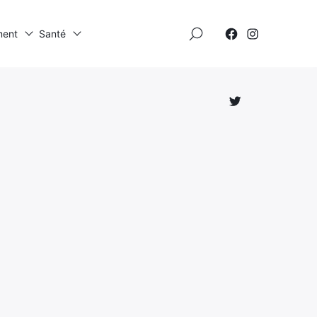
×
ment
Santé
Élément
Élément
de
de
menu
menu
Élément
de
menu