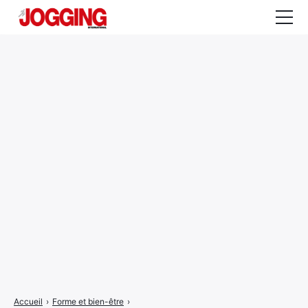
Actualités
Tests et calculateurs
Rencontres
Courses
Equipement
Entraînement
Santé
CALENDRIER
COURSES
2026
Accueil
›
Forme et bien-être
›