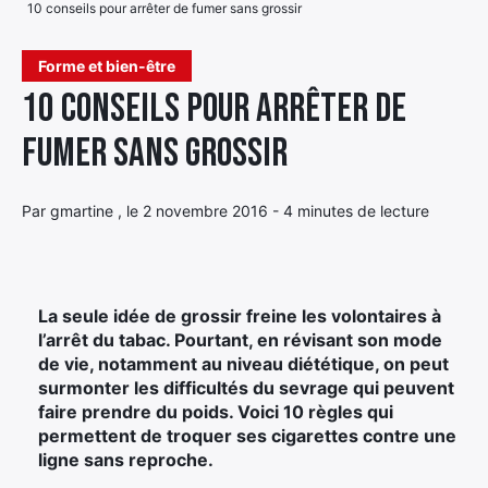
10 conseils pour arrêter de fumer sans grossir
Élément
Élément
Élément
de
Forme et bien-être
de
de
menu
10 conseils pour arrêter de
menu
menu
fumer sans grossir
Par gmartine , le 2 novembre 2016 - 4 minutes de lecture
La seule idée de grossir freine les volontaires à
l’arrêt du tabac. Pourtant, en révisant son mode
de vie, notamment au niveau diététique, on peut
surmonter les difficultés du sevrage qui peuvent
faire prendre du poids. Voici 10 règles qui
permettent de troquer ses cigarettes contre une
ligne sans reproche.