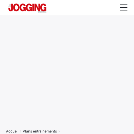
Actualités
Tests et calculateurs
Rencontres
Courses
Equipement
Entraînement
Santé
CALENDRIER
COURSES
2026
Accueil
›
Plans entrainements
›