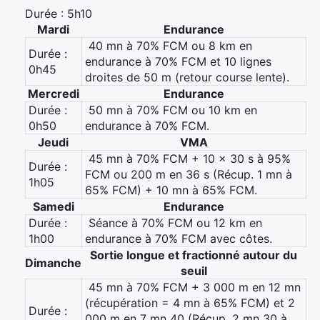
Durée : 5h10
Mardi
Endurance
 40 mn à 70% FCM ou 8 km en
Durée :
endurance à 70% FCM et 10 lignes
0h45
droites de 50 m (retour course lente).
Mercredi
Endurance
Durée :
 50 mn à 70% FCM ou 10 km en
0h50
endurance à 70% FCM.
Jeudi
VMA
 45 mn à 70% FCM + 10 x 30 s à 95%
Durée :
FCM ou 200 m en 36 s (Récup. 1 mn à
1h05
65% FCM) + 10 mn à 65% FCM.
Samedi
Endurance
Durée :
 Séance à 70% FCM ou 12 km en
1h00
endurance à 70% FCM avec côtes.
Sortie longue et fractionné autour du
Dimanche
seuil
 45 mn à 70% FCM + 3 000 m en 12 mn
(récupération = 4 mn à 65% FCM) et 2
Durée :
000 m en 7 mn 40 (Récup. 2 mn 30 à