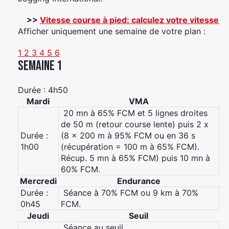
>>
Vitesse course à pied: calculez votre vitesse
Afficher uniquement une semaine de votre plan :
1
2
3
4
5
6
Semaine 1
Durée : 4h50
Mardi
VMA
 20 mn à 65% FCM et 5 lignes droites
de 50 m (retour course lente) puis 2 x
Durée :
(8 x 200 m à 95% FCM ou en 36 s
1h00
(récupération = 100 m à 65% FCM).
Récup. 5 mn à 65% FCM) puis 10 mn à
60% FCM.
Mercredi
Endurance
Durée :
 Séance à 70% FCM ou 9 km à 70%
0h45
FCM.
Jeudi
Seuil
 Séance au seuil.