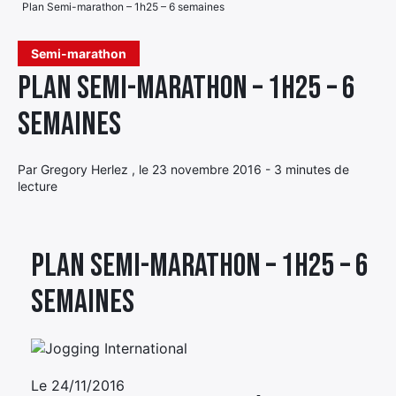
Plan Semi-marathon – 1h25 – 6 semaines
Élément
Élément
Élément
de
Semi-marathon
de
de
menu
Plan Semi-marathon – 1h25 – 6
menu
menu
semaines
Par Gregory Herlez , le 23 novembre 2016 - 3 minutes de
lecture
Plan Semi-marathon – 1h25 – 6
semaines
Le
24/11/2016