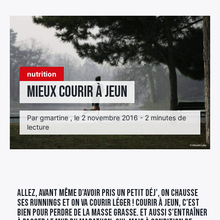
Élément
Élément
Élément
de
de
de
menu
menu
menu
nutrition
Mieux courir à jeun
Par gmartine , le 2 novembre 2016 - 2 minutes de
lecture
Allez, avant même d’avoir pris un petit déj’, on chausse
ses runnings et on va courir léger ! Courir à jeun, c’est
bien pour perdre de la masse grasse. Et aussi s’entraîner