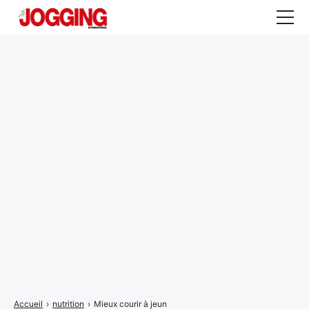
Actualités
Tests et calculateurs
Rencontres
Courses
Equipement
Entraînement
Santé
CALENDRIER
COURSES
2026
Accueil
›
nutrition
›
Mieux courir à jeun