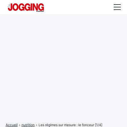
Actualités
Tests et calculateurs
Rencontres
Courses
Equipement
Entraînement
Santé
CALENDRIER
COURSES
2026
Accueil
›
nutrition
›
Les régimes sur mesure : le fonceur [1/4]