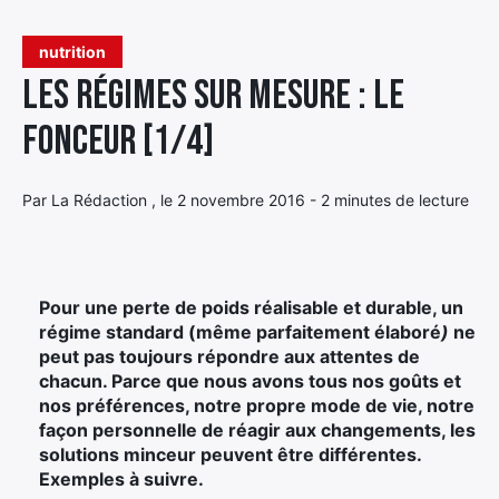
Élément
nutrition
Élément
Élément
de
Les régimes sur mesure : le
de
de
menu
menu
menu
fonceur [1/4]
Par La Rédaction , le 2 novembre 2016 - 2 minutes de lecture
Pour une perte de poids réalisable et durable, un
régime standard (même parfaitement élaboré
)
ne
peut pas toujours répondre aux attentes de
chacun. Parce que nous avons tous nos goûts et
nos préférences, notre propre mode de vie, notre
façon personnelle de réagir aux changements, les
solutions minceur peuvent être différentes.
Exemples à suivre.